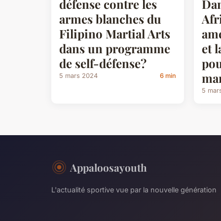
défense contre les
Dan
armes blanches du
Afr
Filipino Martial Arts
amé
dans un programme
et 
de self-défense?
pou
mar
5 mars 2024
6 min
5 mar
Appaloosayouth
L'actualité sportive vue par la nouvelle génération