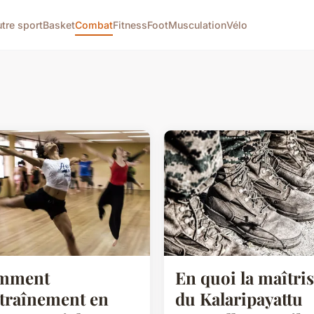
tre sport
Basket
Combat
Fitness
Foot
Musculation
Vélo
mment
En quoi la maîtri
ntraînement en
du Kalaripayattu