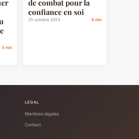
uer
de combat pour la
confiance en soi
u
25 octobre 2023
6 min
ce
5 min
LÉGAL
Mentions légales
Contact