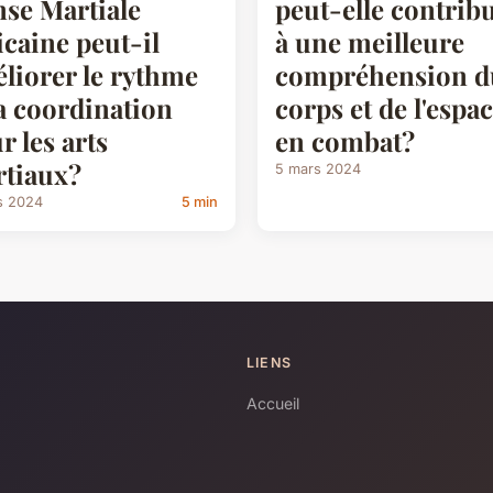
se Martiale
peut-elle contrib
icaine peut-il
à une meilleure
liorer le rythme
compréhension d
la coordination
corps et de l'espa
r les arts
en combat?
tiaux?
5 mars 2024
s 2024
5 min
LIENS
Accueil